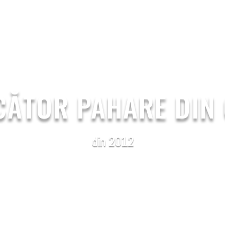
PS
PAPER LIDS
ABOUT US
BLOG
CONTACT 
ĂTOR PAHARE DIN
din 2012