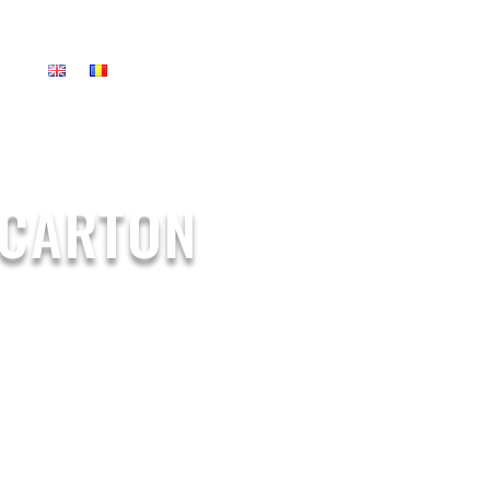
US
 CARTON