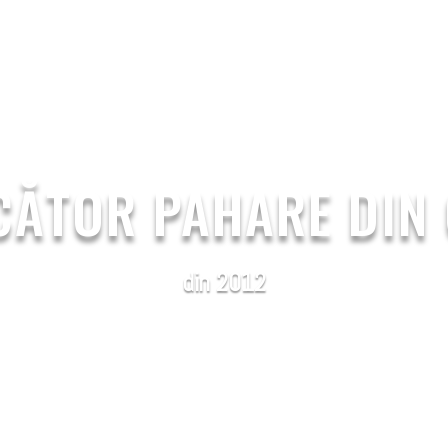
PS
PAPER LIDS
ABOUT US
BLOG
CONTACT 
ĂTOR PAHARE DIN
din 2012