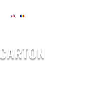
US
 CARTON