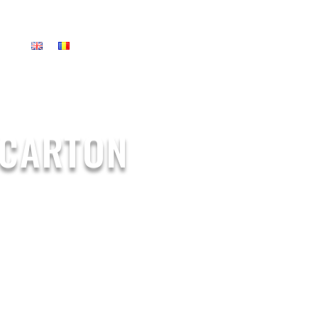
US
 CARTON