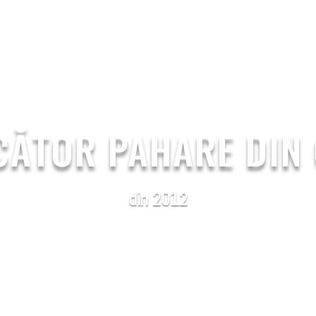
PS
PAPER LIDS
ABOUT US
BLOG
CONTACT 
ĂTOR PAHARE DIN
din 2012