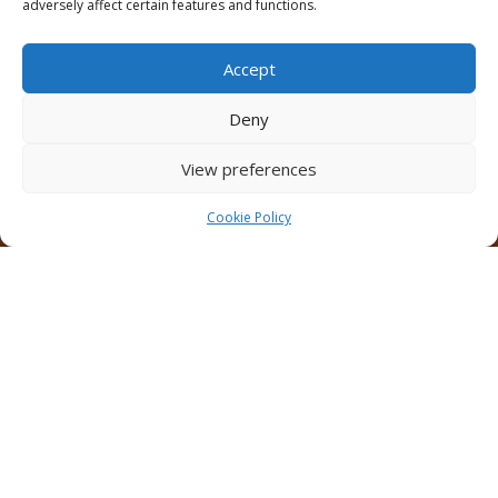
adversely affect certain features and functions.
Accept
Deny
View preferences
Cookie Policy
Iepuraşul vine cu oferte şi pahare proaspete!
feb. 24, 2021
|
Evenimente/Parteneriate
,
Lansări
produse
,
Pahare
,
Promoții pahare
Primăvara asta vă aşteptăm cu suprize mari! Ne-am
pus creativitatea la cale şi am adus pentru voi
Paharele de Paşti, perfecte pentru a crea o atmosferă
veselă, de sezon, în birouri şi acasă! Oferta speciala! La