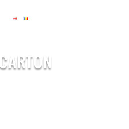
US
 CARTON