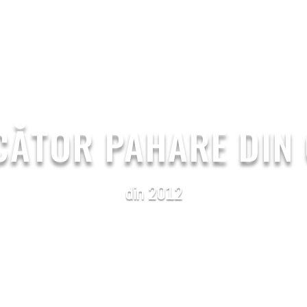
PS
PAPER LIDS
ABOUT US
BLOG
CONTACT 
ĂTOR PAHARE DIN
din 2012